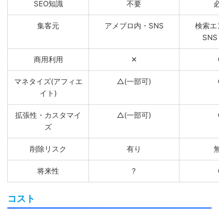
SEO知識
不要
集客元
アメブロ内・SNS
検索エ
SN
商用利用
✕
マネタイズ(アフィエ
△(一部可)
イト)
拡張性・カスタマイ
△(一部可)
ズ
削除リスク
有り
将来性
?
コスト