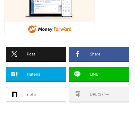
Post
Share
Hatena
LINE
note
URLコピー