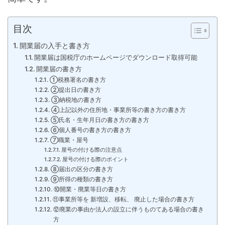
目次
開業届の入手と書き方
開業届は国税庁のホームページでダウンロード取得可能
開業届の書き方
①税務署名の書き方
②提出日の書き方
③納税地の書き方
④上記以外の住所地・事業所等の書き方の書き方
⑤氏名・生年月日の書き方の書き方
⑥個人番号の書き方の書き方
⑦職業・屋号
屋号の付ける際の注意点
屋号の付ける際のポイント
⑧届出の区分の書き方
⑨所得の種類の書き方
⑩開業・廃業等日の書き方
⑪事業所等を 新増設、移転、 廃止した場合の書き方
⑫廃業の事由か法人の設立に伴うものてある場合の書き
方